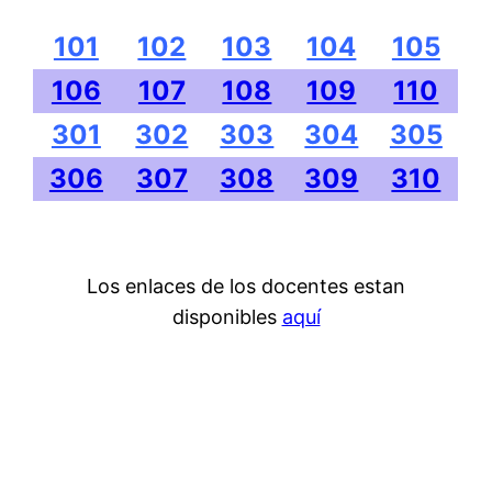
101
102
103
104
105
106
107
108
109
110
301
302
303
304
305
306
307
308
309
310
Los enlaces de los docentes estan
disponibles
aquí